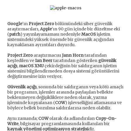
Google
’ın
Project Zero
bölümündeki siber güvenlik
araştırmacıları,
Apple
’ın 90 gün içinde bir düzeltme eki
(
patch
) yayınlayamaması nedeniyle
MacOS
işletim
sistemindeki yüksek önemde bir güvenlik açığından
kaynaklanan ayrıntıları duyurdu.
Project Zero
araştırmacısı
Jann Horn
tarafından
keşfedilen ve
Ian Beer
tarafından gösterilen
güvenlik
açığı
,
macOS XNU
çekirdeğinin bir saldırganın işletim
sistemini bilgilendirmeden dosya sistemi görüntülerini
değiştirmesine izin veriyor.
Güvenlik açığı
, sonunda bir saldırganın veya kötü amaçlı
bir programın, işlemler arasında paylaşılan bellekte
beklenmeyen değişikliklere neden olarak, yazma
işleminde kopyalanan (
COW
) işlevselliğini atlamasına ve
böylece bellek bozulma saldırılarına neden olabilir.
Aynı zamanda;
COW
olarak da adlandırılan
Copy-On-
Write
, bilgisayar programlamasında kullanılan bir
kaynak yönetimi optimizasyon stratejisi
dir.