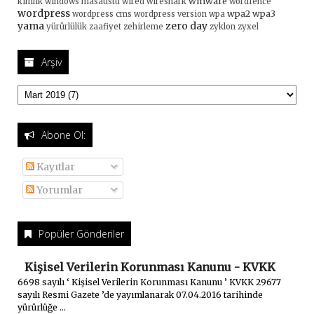
wmware
kimlik
windows masaüstü
wired
wireshark
wordfence
wordpress
wpa2
wpa3
wordpress cms
wordpress version
wpa
yama
zero day
yürürlülük
zaafiyet
zehirleme
zyklon
zyxel
Arşiv
Abone Ol:
Kayıtlar
Yorumlar
Popüler Gönderiler
Kişisel Verilerin Korunması Kanunu - KVKK
6698 sayılı ‘ Kişisel Verilerin Korunması Kanunu ’ KVKK 29677
sayılı Resmi Gazete ’de yayımlanarak 07.04.2016 tarihinde
yürürlüğe ...