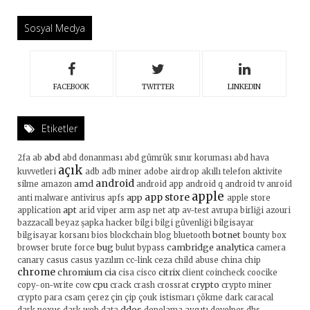
Sosyal Medya
FACEBOOK
TWITTER
LINKEDIN
Etiketler
abd
2fa
ab
abd donanması
abd gümrük sınır koruması
abd hava
açık
kuvvetleri
adb
adb miner
adobe
airdrop
akıllı telefon
aktivite
android
amd
silme
amazon
android app
android q
android tv
anroid
apple
app store
app
anti malware
antivirus
apfs
apple store
apt
application
arid viper
arm
asp net
atp
av-test
avrupa birliği
azouri
bazzacall
beyaz şapka hacker
bilgi
bilgi güvenliği
bilgisayar
botnet
bilgisayar korsanı
bios
blockchain
blog
bluetooth
bounty
box
bug
cambridge analytica
browser
brute force
bulut
bypass
camera
canary
casus
casus yazılım
cc-link
ceza
child abuse
china
chip
chrome
chromium
cia
citrix
cisa
cisco
client
coincheck
coocike
cpu
crypto
copy-on-write
cow
crack
crash
crossrat
crypto miner
crypto para
csam
çerez
çin
çip
çouk istismarı
çökme
dark caracal
ddos