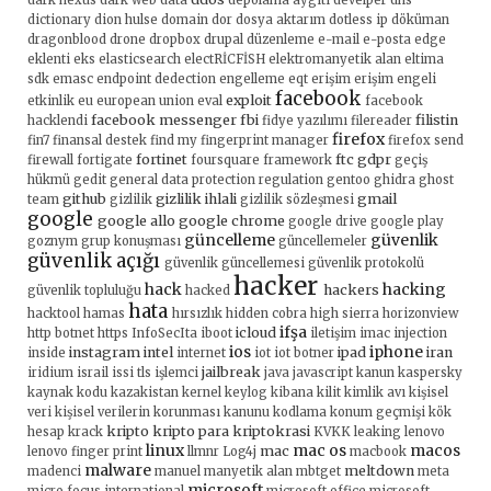
dark nexus
dark web
data
depolama aygıtı
develper
dhs
dictionary
dion hulse
domain
dor
dosya aktarım
dotless ip
döküman
dragonblood
drone
dropbox
drupal
düzenleme
e-mail
e-posta
edge
eklenti
eks
elasticsearch
electRİCFİSH
elektromanyetik alan
eltima
sdk
emasc
endpoint dedection
engelleme
eqt
erişim
erişim engeli
facebook
exploit
etkinlik
eu
european union
eval
facebook
facebook messenger
fbi
filistin
hacklendi
fidye yazılımı
filereader
firefox
fin7
finansal destek
find my
fingerprint manager
firefox send
fortinet
ftc
gdpr
firewall
fortigate
foursquare
framework
geçiş
hükmü
gedit
general data protection regulation
gentoo
ghidra
ghost
github
gizlilik ihlali
gmail
team
gizlilik
gizlilik sözleşmesi
google
google allo
google chrome
google drive
google play
güncelleme
güvenlik
goznym
grup konuşması
güncellemeler
güvenlik açığı
güvenlik güncellemesi
güvenlik protokolü
hacker
hack
hacking
hackers
güvenlik topluluğu
hacked
hata
hacktool
hamas
hırsızlık
hidden cobra
high sierra
horizonview
ifşa
icloud
http botnet
https
InfoSecIta
iboot
iletişim
imac
injection
ios
iphone
instagram
intel
ipad
iran
inside
internet
iot
iot botner
jailbreak
iridium
israil
issi tls
işlemci
java
javascript
kanun
kaspersky
kaynak kodu
kazakistan
kernel
keylog
kibana
kilit
kimlik avı
kişisel
veri
kişisel verilerin korunması kanunu
kodlama
konum geçmişi
kök
kripto
kripto para
kriptokrasi
hesap
krack
KVKK
leaking
lenovo
linux
mac os
macos
mac
lenovo finger print
llmnr
Log4j
macbook
malware
meltdown
madenci
manuel
manyetik alan
mbtget
meta
microsoft