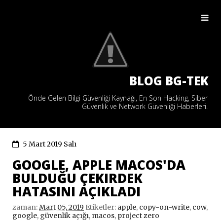
BLOG BG-TEK
Önde Gelen Bilgi Güvenliği Kaynağı, En Son Hacking, Siber
Güvenlik ve Network Güvenliği Haberleri.
5 Mart 2019 Salı
GOOGLE, APPLE MACOS'DA
BULDUĞU ÇEKIRDEK
HATASINI AÇIKLADI
zaman:
Mart 05, 2019
Etiketler:
apple
,
copy-on-write
,
cow
,
google
,
güvenlik açığı
,
macos
,
project zero