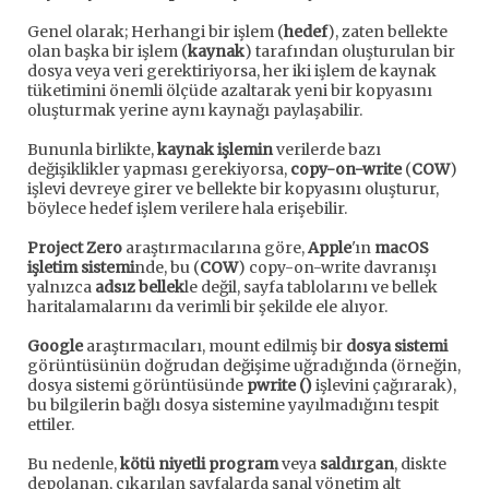
Genel olarak; Herhangi bir işlem (
hedef
), zaten bellekte
olan başka bir işlem (
kaynak
) tarafından oluşturulan bir
dosya veya veri gerektiriyorsa, her iki işlem de kaynak
tüketimini önemli ölçüde azaltarak yeni bir kopyasını
oluşturmak yerine aynı kaynağı paylaşabilir.
Bununla birlikte,
kaynak işlemin
verilerde bazı
değişiklikler yapması gerekiyorsa,
copy-on-write
(
COW
)
işlevi devreye girer ve bellekte bir kopyasını oluşturur,
böylece hedef işlem verilere hala erişebilir.
Project Zero
araştırmacılarına göre,
Apple
'ın
macOS
işletim sistemi
nde, bu (
COW
) copy-on-write davranışı
yalnızca
adsız bellek
le değil, sayfa tablolarını ve bellek
haritalamalarını da verimli bir şekilde ele alıyor.
Google
araştırmacıları, mount edilmiş bir
dosya sistemi
görüntüsünün doğrudan değişime uğradığında (örneğin,
dosya sistemi görüntüsünde
pwrite ()
işlevini çağırarak),
bu bilgilerin bağlı dosya sistemine yayılmadığını tespit
ettiler.
Bu nedenle,
kötü niyetli program
veya
saldırgan
, diskte
depolanan, çıkarılan sayfalarda sanal yönetim alt