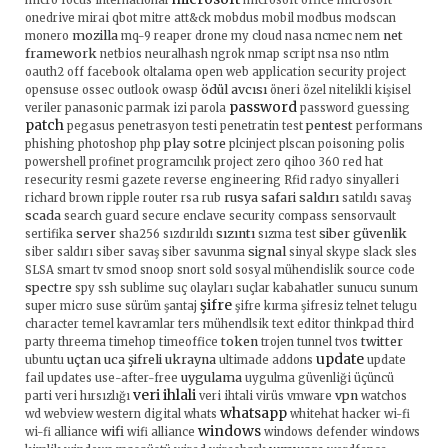
micro focus international
microsoft office
microsoft
onedrive
mirai qbot
mitre att&ck
mobdus
mobil
modbus
modscan
mozilla
net
monero
mq-9 reaper drone
my cloud
nasa
ncmec
nem
framework
netbios
neuralhash
ngrok
nmap script
nsa
nso
ntlm
oauth2
off facebook
oltalama
open web application security project
ödül avcısı
opensuse
ossec
outlook
owasp
öneri
özel nitelikli kişisel
password
veriler
panasonic
parmak izi
parola
password guessing
patch
pentest
pegasus
penetrasyon testi
penetratin test
performans
play sotre
phishing
photoshop
php
plcinject
plscan
poisoning
polis
powershell
profinet
programcılık
project zero
qihoo 360
red hat
resecurity
resmi gazete
reverse engineering
Rfid radyo sinyalleri
rusya
safari
saldırı
richard brown
ripple
router
rsa
rub
satıldı
savaş
scada
search guard
secure enclave
security compass
sensorvault
server
sızıntı
siber güvenlik
sertifika
sha256
sızdırıldı
sızma test
signal
siber saldırı
siber savaş
siber savunma
sinyal
skype
slack
sles
SLSA
smart tv
smod
snoop
snort
sold
sosyal mühendislik
source code
spectre
spy
ssh
sublime
suç olayları
suçlar kabahatler
sunucu
sunum
şifre
super micro
suse
sürüm
şantaj
şifre kırma
şifresiz
telnet
telugu
character
temel kavramlar
ters mühendlsik
text editor
thinkpad
third
token
twitter
party
threema
timehop
timeoffice
trojen
tunnel
tvos
update
uçtan uca şifreli
ukrayna
ubuntu
ultimade addons
update
uygulama
fail
updates
use-after-free
uygulma güvenliği
üçüncü
veri ihlali
vpn
parti
veri hırsızlığı
veri ihtali
virüs
vmware
watchos
whatsapp
wd
webview
western digital
whats
whitehat hacker
wi-fi
windows
wifi
wi-fi alliance
wifi alliance
windows defender
windows