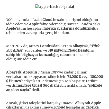
300 milyondan fazla
iCloud
hesabına erişimi olduğunu
iddia eden ve
Apple
fidye ödemediği sürece Londra'daki
Apple'a
tüm hesapları
fabrika ayarlarına döndürmek
le
tehdit eden 22 yaşında genç bir adam.
Mart 2017'de, Kuzey
Londra'dan
Kerem
Albayrak
, "
Türk
Suç Ailesi
" adı verilen ve
319 milyon iCloud hesabı
na
sahip bir
bilgisayar korsanlığı grubu
nun sözcüsü
olduğunu iddia etti.
Albayrak
,
Apple'ın
7 Nisan 2017'ye kadar çalınan
veritabanının kopyasını silmek için
75.000 $
veya
100.000
$ iTunes
hediye kartı ödemesi için son başvuru tarihini
verdi,
İngiltere Ulusal Suç Ajansı
bir açıklamada "
şöhrete
aç siber suçlu
." dedi.
Ancak, şirket taleplerini karşılayamazsa,
Albayrak Apple
cihazlarını uzaktan silmeye,
iCloud
hesaplarını
fabrika