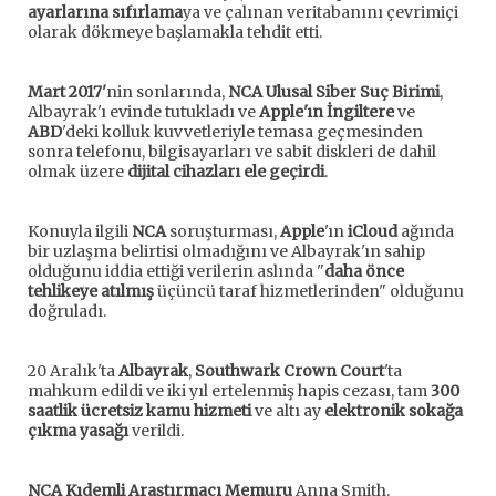
ayarlarına sıfırlama
ya ve çalınan veritabanını çevrimiçi
olarak dökmeye başlamakla tehdit etti.
Mart 2017'
nin sonlarında,
NCA Ulusal Siber Suç Birimi
,
Albayrak'ı evinde tutukladı ve
Apple'ın İngiltere
ve
ABD
'deki kolluk kuvvetleriyle temasa geçmesinden
sonra telefonu, bilgisayarları ve sabit diskleri de dahil
olmak üzere
dijital cihazları ele geçirdi
.
Konuyla ilgili
NCA
soruşturması,
Apple
'ın
iCloud
ağında
bir uzlaşma belirtisi olmadığını ve Albayrak'ın sahip
olduğunu iddia ettiği verilerin aslında "
daha önce
tehlikeye atılmış
üçüncü taraf hizmetlerinden" olduğunu
doğruladı.
20 Aralık'ta
Albayrak
,
Southwark Crown Court
'ta
mahkum edildi ve iki yıl ertelenmiş hapis cezası, tam
300
saatlik ücretsiz kamu hizmeti
ve altı ay
elektronik sokağa
çıkma yasağı
verildi.
NCA Kıdemli Araştırmacı Memuru
Anna Smith.