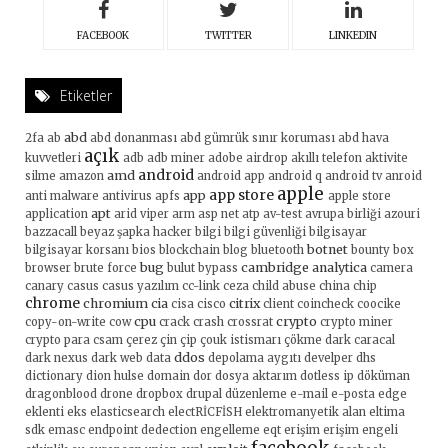
FACEBOOK
TWITTER
LINKEDIN
Etiketler
abd
2fa
ab
abd donanması
abd gümrük sınır koruması
abd hava
açık
kuvvetleri
adb
adb miner
adobe
airdrop
akıllı telefon
aktivite
android
amd
silme
amazon
android app
android q
android tv
anroid
apple
app store
app
anti malware
antivirus
apfs
apple store
apt
application
arid viper
arm
asp net
atp
av-test
avrupa birliği
azouri
bazzacall
beyaz şapka hacker
bilgi
bilgi güvenliği
bilgisayar
botnet
bilgisayar korsanı
bios
blockchain
blog
bluetooth
bounty
box
bug
cambridge analytica
browser
brute force
bulut
bypass
camera
canary
casus
casus yazılım
cc-link
ceza
child abuse
china
chip
chrome
chromium
cia
citrix
cisa
cisco
client
coincheck
coocike
cpu
crypto
copy-on-write
cow
crack
crash
crossrat
crypto miner
crypto para
csam
çerez
çin
çip
çouk istismarı
çökme
dark caracal
ddos
dark nexus
dark web
data
depolama aygıtı
develper
dhs
dictionary
dion hulse
domain
dor
dosya aktarım
dotless ip
döküman
dragonblood
drone
dropbox
drupal
düzenleme
e-mail
e-posta
edge
eklenti
eks
elasticsearch
electRİCFİSH
elektromanyetik alan
eltima
sdk
emasc
endpoint dedection
engelleme
eqt
erişim
erişim engeli