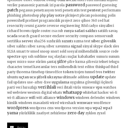
opensuse
ossec
outlook
owasp
öneri
özel nitelikli kişisel
password
veriler
panasonic
parmak izi
parola
password guessing
patch
pentest
pegasus
penetrasyon testi
penetratin test
performans
play sotre
phishing
photoshop
php
plcinject
plscan
poisoning
polis
powershell
profinet
programcılık
project zero
qihoo 360
red hat
resecurity
resmi gazete
reverse engineering
Rfid radyo sinyalleri
rusya
safari
saldırı
richard brown
ripple
router
rsa
rub
satıldı
savaş
scada
search guard
secure enclave
security compass
sensorvault
server
sızıntı
siber güvenlik
sertifika
sha256
sızdırıldı
sızma test
signal
siber saldırı
siber savaş
siber savunma
sinyal
skype
slack
sles
SLSA
smart tv
smod
snoop
snort
sold
sosyal mühendislik
source code
spectre
spy
ssh
sublime
suç olayları
suçlar kabahatler
sunucu
sunum
şifre
super micro
suse
sürüm
şantaj
şifre kırma
şifresiz
telnet
telugu
character
temel kavramlar
ters mühendlsik
text editor
thinkpad
third
token
twitter
party
threema
timehop
timeoffice
trojen
tunnel
tvos
update
uçtan uca şifreli
ukrayna
ubuntu
ultimade addons
update
uygulama
fail
updates
use-after-free
uygulma güvenliği
üçüncü
veri ihlali
vpn
parti
veri hırsızlığı
veri ihtali
virüs
vmware
watchos
whatsapp
wd
webview
western digital
whats
whitehat hacker
wi-fi
windows
wifi
wi-fi alliance
wifi alliance
windows defender
windows
wmware
kimlik
windows masaüstü
wired
wireshark
wordfence
wordpress
wpa2
wpa3
wordpress cms
wordpress version
wpa
yama
zero day
yürürlülük
zaafiyet
zehirleme
zyklon
zyxel
Arşiv