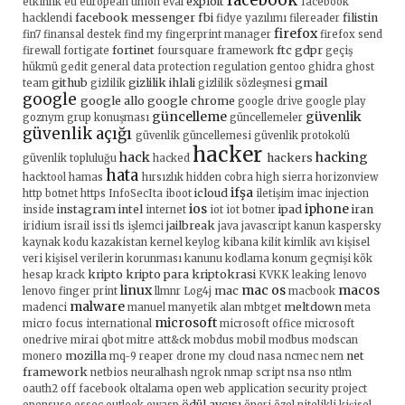
facebook
exploit
etkinlik
eu
european union
eval
facebook
facebook messenger
fbi
filistin
hacklendi
fidye yazılımı
filereader
firefox
fin7
finansal destek
find my
fingerprint manager
firefox send
fortinet
ftc
gdpr
firewall
fortigate
foursquare
framework
geçiş
hükmü
gedit
general data protection regulation
gentoo
ghidra
ghost
github
gizlilik ihlali
gmail
team
gizlilik
gizlilik sözleşmesi
google
google allo
google chrome
google drive
google play
güncelleme
güvenlik
goznym
grup konuşması
güncellemeler
güvenlik açığı
güvenlik güncellemesi
güvenlik protokolü
hacker
hack
hacking
hackers
güvenlik topluluğu
hacked
hata
hacktool
hamas
hırsızlık
hidden cobra
high sierra
horizonview
ifşa
icloud
http botnet
https
InfoSecIta
iboot
iletişim
imac
injection
ios
iphone
instagram
intel
ipad
iran
inside
internet
iot
iot botner
jailbreak
iridium
israil
issi tls
işlemci
java
javascript
kanun
kaspersky
kaynak kodu
kazakistan
kernel
keylog
kibana
kilit
kimlik avı
kişisel
veri
kişisel verilerin korunması kanunu
kodlama
konum geçmişi
kök
kripto
kripto para
kriptokrasi
hesap
krack
KVKK
leaking
lenovo
linux
mac os
macos
mac
lenovo finger print
llmnr
Log4j
macbook
malware
meltdown
madenci
manuel
manyetik alan
mbtget
meta
microsoft
micro focus international
microsoft office
microsoft
onedrive
mirai qbot
mitre att&ck
mobdus
mobil
modbus
modscan
mozilla
net
monero
mq-9 reaper drone
my cloud
nasa
ncmec
nem
framework
netbios
neuralhash
ngrok
nmap script
nsa
nso
ntlm
oauth2
off facebook
oltalama
open web application security project
ödül avcısı